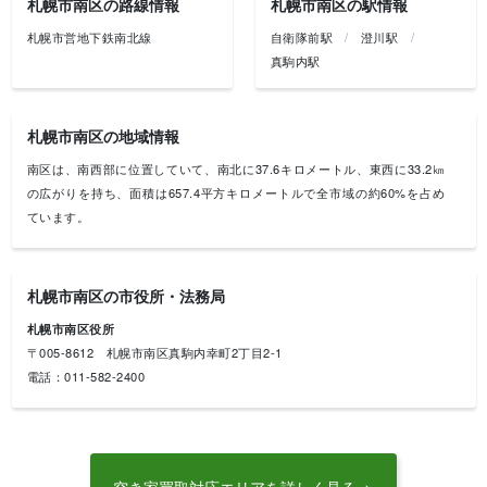
札幌市南区の路線情報
札幌市南区の駅情報
南
南沢
藻岩下
藻岩山
札幌市営地下鉄南北線
自衛隊前駅
澄川駅
真駒内駅
札幌市南区の地域情報
南区は、南西部に位置していて、南北に37.6キロメートル、東西に33.2㎞
の広がりを持ち、面積は657.4平方キロメートルで全市域の約60%を占め
ています。
区域には支笏洞爺国立公園が含まれ、札幌岳や余市岳など標高1,000メー
トルを越える高峰17座がそびえ立つなど、緑豊かな自然を擁しています。
札幌市南区の市役所・法務局
「滝野すずらん丘陵公園」は、約400ヘクタールもの敷地がある北海道唯
一の国営公園です。園内は4つのゾーンに分かれており、中心ゾーンでは
札幌市南区役所
季節の花々が咲き乱れるカントリーガーデンを、渓流ゾーンでは滝や川
〒005-8612 札幌市南区真駒内幸町2丁目2-1
を、滝野の森ゾーン(東エリア・西エリア)では森林浴や遊具などを楽しめ
電話：011-582-2400
ます。日本の滝100選にも選ばれたアシリベツの滝は必見です。
業務時間：8時45分～17時15分（土・日曜、祝・休日および12月29日～1
月3日はお休み）
※本記事の内容は掲載時のものです。