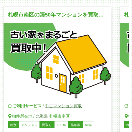
札幌市南区の築50年マンションを買取｜駅近・3LDKの利便性を適正評価。家財整理との同時進行でスムーズに完結
ご利用サービス
/
中古マンション買取
物件所在地
/
北海道
札幌市南区
種別
マンション
間取り
３LDK
築年数
50年
種