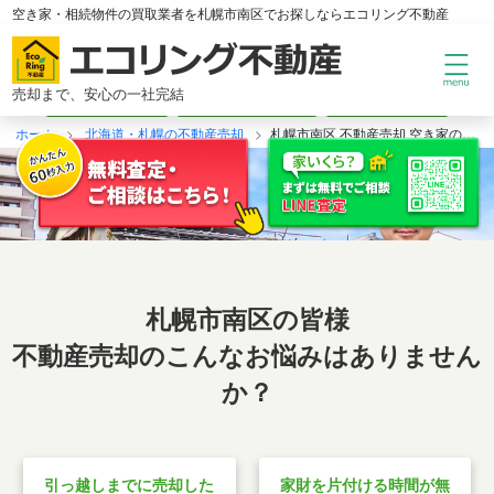
もっと
身近
に、もっと
楽
に。
コ
空き家・相続物件の買取業者を札幌市南区でお探しならエコリング不動産
ン
戸建て・マンションから空き家まで、リフォーム不要で丸ごと買取。
テ
ン
売却まで、安心の一社完結
ゴミ屋敷OK
築30年以上OK
匿名相談OK
ツ
へ
ホーム
北海道・札幌の不動産売却
札幌市南区 不動産売却 空き家の買取
ス
キ
ッ
プ
札幌市南区の皆様
不動産売却のこんなお悩みはありません
か？
引っ越しまでに売却した
家財を片付ける時間が無