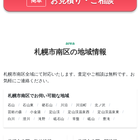
札幌市南区の地域情報
札幌市南区全域にて対応いたします。
査定やご相談は無料です。お
気軽にご連絡ください。
札幌市南区でお伺い可能な地域
石山
石山東
硬石山
川沿
川沿町
北ノ沢
芸術の森
小金湯
定山渓
定山渓温泉西
定山渓温泉東
白川
澄川
滝野
砥石山
常盤
砥山
豊滝
中ノ沢
藤野
真駒内
真駒内曙町
真駒内泉町
真駒内柏丘
真駒内上町
真駒内公園
真駒内幸町
真駒内東町
真駒内本町
真駒内緑町
真駒内南町
簾舞