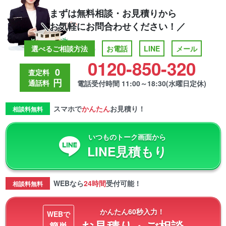
まずは無料相談・お見積りから
＼お気軽にお問合わせください！／
選べるご相談方法
お電話
LINE
メール
0120-850-320
0
査定料
円
通話料
電話受付時間 11:00～18:30(水曜日定休)
スマホで
かんたん
お見積り！
相談料無料
いつものトーク画面から
LINE見積もり
WEBなら
24時間
受付可能！
相談料無料
かんたん60秒入力！
WEBで
お見積り・ご相談
簡単