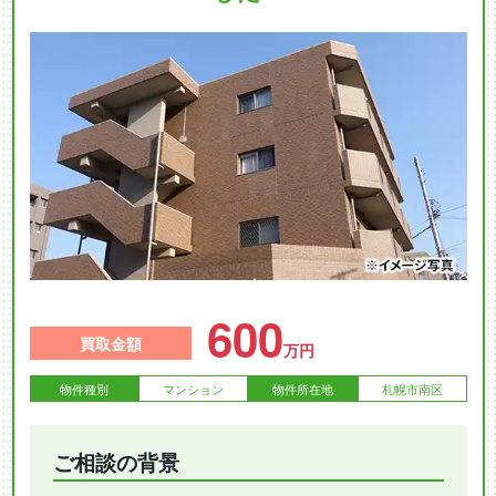
600
買取金額
万円
物件種別
マンション
物件所在地
札幌市南区
ご相談の背景