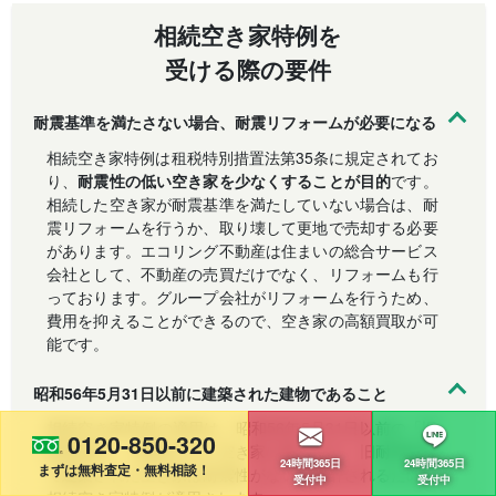
相続空き家特例を
受ける際の要件
耐震基準を満たさない場合、耐震リフォームが必要になる
相続空き家特例は租税特別措置法第35条に規定されてお
り、
耐震性の低い空き家を少なくすることが目的
です。
相続した空き家が耐震基準を満たしていない場合は、耐
震リフォームを行うか、取り壊して更地で売却する必要
があります。エコリング不動産は住まいの総合サービス
会社として、不動産の売買だけでなく、リフォームも行
っております。グループ会社がリフォームを行うため、
費用を抑えることができるので、空き家の高額買取が可
能です。
昭和56年5月31日以前に建築された建物であること
相続空き家特例の適用は、昭和56年5月31日以前の「旧
0120-850-320
耐震基準」で建築された空き家に限ります。旧耐震基準
24時間365日
24時間365日
まずは無料査定・無料相談！
で建築された空き家は耐震性がないと推計されるため、
受付中
受付中