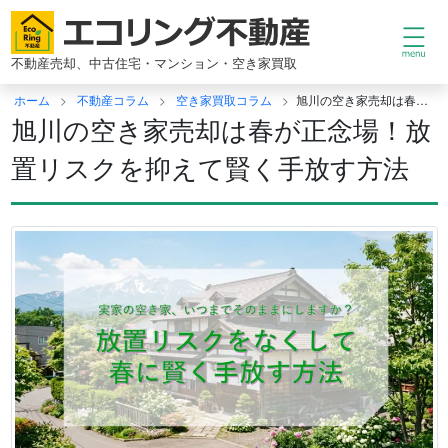
コ
ン
テ
不動産売却、中古住宅・マンション・空き家買取
ン
ツ
ホーム
不動産コラム
空き家買取コラム
旭川の空き家売却は春が正念場！放置リスクを抑えて賢く手放す方法
へ
旭川の空き家売却は春が正念場！放
ス
キ
置リスクを抑えて賢く手放す方法
ッ
プ