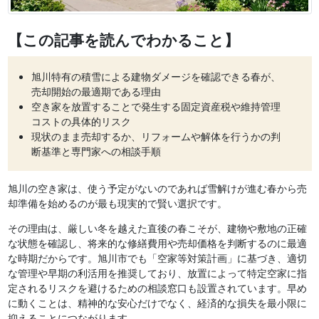
【この記事を読んでわかること】
旭川特有の積雪による建物ダメージを確認できる春が、
売却開始の最適期である理由
空き家を放置することで発生する固定資産税や維持管理
コストの具体的リスク
現状のまま売却するか、リフォームや解体を行うかの判
断基準と専門家への相談手順
旭川の空き家は、使う予定がないのであれば雪解けが進む春から売
却準備を始めるのが最も現実的で賢い選択です。
その理由は、厳しい冬を越えた直後の春こそが、建物や敷地の正確
な状態を確認し、将来的な修繕費用や売却価格を判断するのに最適
な時期だからです。旭川市でも「空家等対策計画」に基づき、適切
な管理や早期の利活用を推奨しており、放置によって特定空家に指
定されるリスクを避けるための相談窓口も設置されています。早め
に動くことは、精神的な安心だけでなく、経済的な損失を最小限に
抑えることにつながります。