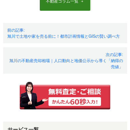
不動産コラム一覧
投
前の記事:
旭川で土地や家を売る前に！都市計画情報とGISの賢い調べ方
稿
ナ
次の記事:
ビ
旭川の不動産売却相場｜人口動向と地価公示から導く「納得の
ゲ
売値」
ー
シ
ョ
ン
サービス一覧