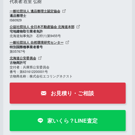
代表者:在里 弘樹
一般社団法人 遺品整理士認定協会
遺品整理士
IS60929
公益社団法人 全日本不動産協会 北海道本部
宅地建物取引業者免許
北海道知事免許 石狩(1)第9455号
一般社団法人 自然環境研究センター
特別国際種事業者番号
第05767号
北海道公安委員会
古物商許可
交付者：兵庫県公安委員会
番号：第631612200001号
古物商名称：株式会社エコリングネクスト
お見積り・ご相談
家いくら？LINE査定