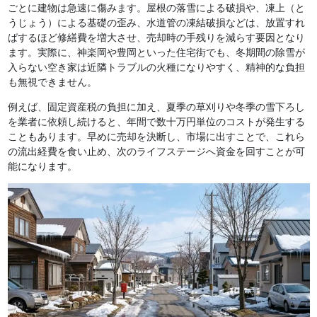
ごとに建物は急速に傷みます。屋根の落雪による破損や、凍上（と
うじょう）による基礎の歪み、水道管の凍結破損などは、放置すれ
ばするほど修繕費を増大させ、売却時の手残りを減らす要因となり
ます。実際に、神楽岡や豊岡といった住宅街でも、冬期間の除雪が
入らない空き家は近隣トラブルの火種になりやすく、精神的な負担
も無視できません。
例えば、固定資産税の負担に加え、夏季の草刈りや冬季の雪下ろし
を業者に依頼し続けると、年間で数十万円単位のコストが発生する
こともあります。早めに売却を決断し、市場に出すことで、これら
の流出経費を食い止め、次のライフステージへ資金を回すことが可
能になります。