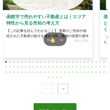
函館市で売れやすい不動産とは｜エリア
借
特性から見る売却の考え方
と
く
【この記事を読んでわかること】 実家のご売却や相
続された不動産の処分を進める際、建物の状態や築年
「
←
→
続きを読む
ろ