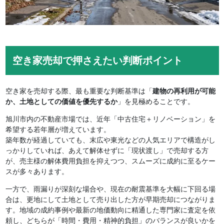
空き家売却で押さえたい判断ポイント
空き家を売却する際、最も重要な判断基準は「
建物の再利用が可能
か、土地としての価値を優先するか
」を見極めることです。
旭川市内の不動産市場では、近年「中古住宅＋リノベーション」を
希望する若年層が増えています。
築年数が経過していても、末広や東光などの人気エリアで構造がし
っかりしていれば、あえて解体せずに「現状渡し」で売却する方
が、売主様の解体費用負担を抑えつつ、スムーズに成約に至るケー
スが多々あります。
一方で、雨漏りが深刻な場合や、現在の耐震基準を大幅に下回る場
合は、更地にして土地として売り出した方が早期売却につながりま
す。地域の成約事例や最新の地価動向に精通した専門家に査定を依
頼し、どちらが「時間・費用・精神的負担」のバランスが良いかを